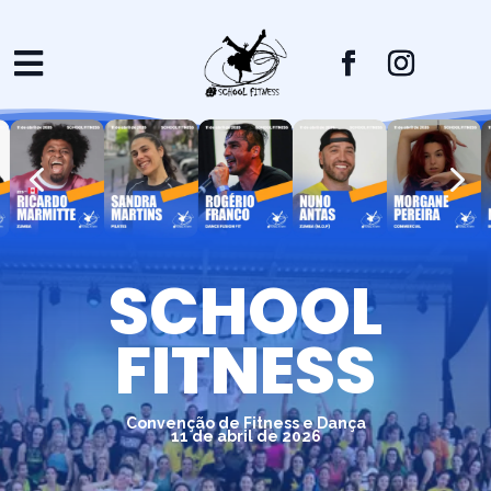

4
5
SCHOOL
FITNESS
Convenção de Fitness e Dança
11 de abril de 2026