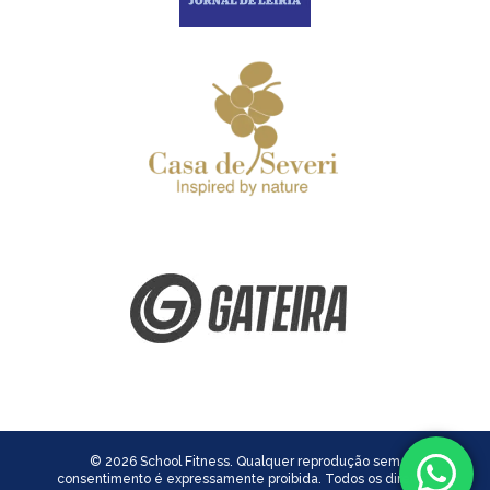
© 2026 School Fitness. Qualquer reprodução sem
consentimento é expressamente proibida. Todos os direitos